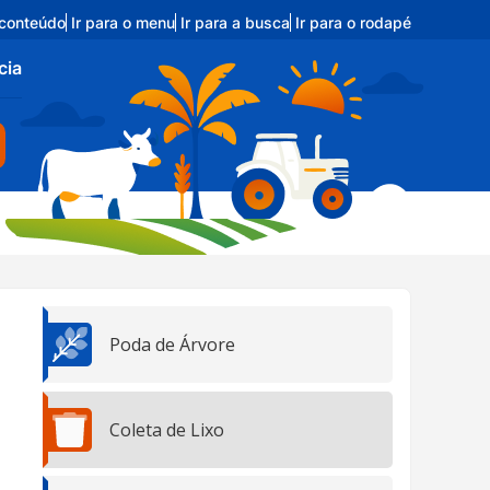
 conteúdo
Ir para o menu
Ir para a busca
Ir para o rodapé
cia
Poda de Árvore
Coleta de Lixo