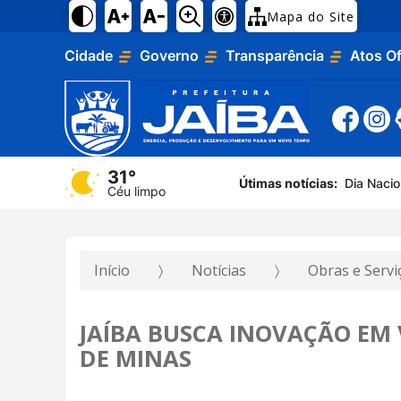
Mapa do Site
Cidade
Governo
Transparência
Atos Of
Dia Naci
31°
Útimas notícias:
Campanha
Céu limpo
Início
Notícias
Obras e Serv
JAÍBA BUSCA INOVAÇÃO EM 
DE MINAS