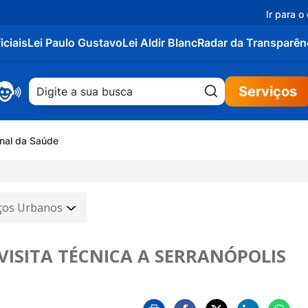
Ir para o
iciais
Lei Paulo Gustavo
Lei Aldir Blanc
Radar da Transparên
Pesquisar:
Serviços
onal da Saúde
 Nacional de Multivacinação
iços Urbanos
VISITA TÉCNICA A SERRANÓPOLIS