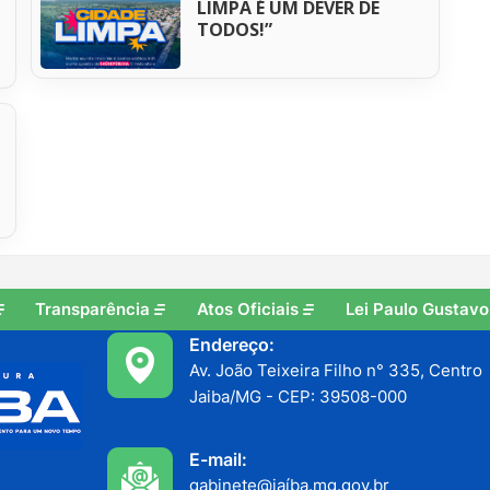
LIMPA É UM DEVER DE
TODOS!”
Transparência
Atos Oficiais
Lei Paulo Gustavo
Endereço:
Av. João Teixeira Filho n° 335, Centro
Jaiba/MG - CEP: 39508-000
E-mail:
gabinete@jaíba.mg.gov.br