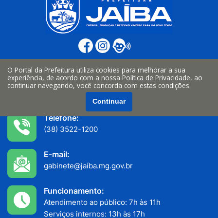
O Portal da Prefeitura utiliza cookies para melhorar a sua
Endereço:
experiência, de acordo com a nossa
Política de Privacidade
, ao
continuar navegando, você concorda com estas condições.
Av. João Teixeira Filho n° 335, Centro
Jaiba/MG - CEP: 39508-000
Continuar
Telefone:
(38) 3522-1200
E-mail:
gabinete@jaíba.mg.gov.br
Funcionamento:
Atendimento ao público: 7h às 11h
Serviços internos: 13h às 17h