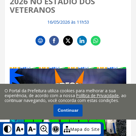
2026 NO ESTÁDIO DOS
VETERANOS
16/05/2026 às 11h53
O Portal da Prefeitura utiliza cookies para melhorar a sua
experiência, de acordo com a nossa
Política de Privacidade
, ao
continuar navegando, você concorda com estas condições.
Continuar
Mapa do Site