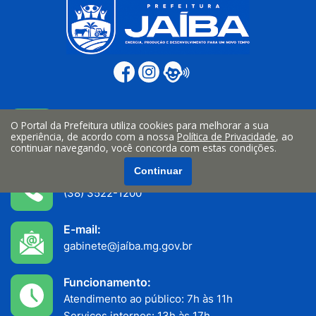
Endereço:
O Portal da Prefeitura utiliza cookies para melhorar a sua
Av. João Teixeira Filho n° 335, Centro
experiência, de acordo com a nossa
Política de Privacidade
, ao
continuar navegando, você concorda com estas condições.
Jaiba/MG - CEP: 39508-000
Continuar
Telefone:
(38) 3522-1200
E-mail:
gabinete@jaíba.mg.gov.br
Funcionamento:
Atendimento ao público: 7h às 11h
Serviços internos: 13h às 17h