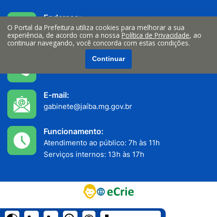
Endereço:
O Portal da Prefeitura utiliza cookies para melhorar a sua
Av. João Teixeira Filho n° 335, Centro
experiência, de acordo com a nossa
Política de Privacidade
, ao
Jaiba/MG - CEP: 39508-000
continuar navegando, você concorda com estas condições.
Telefone:
Continuar
(38) 3522-1200
E-mail:
gabinete@jaíba.mg.gov.br
Funcionamento:
Atendimento ao público: 7h às 11h
Serviços internos: 13h às 17h