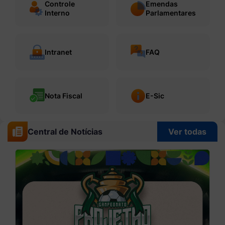
Controle
Emendas
Interno
Parlamentares
Intranet
FAQ
Nota Fiscal
E-Sic
Central de Notícias
Ver todas