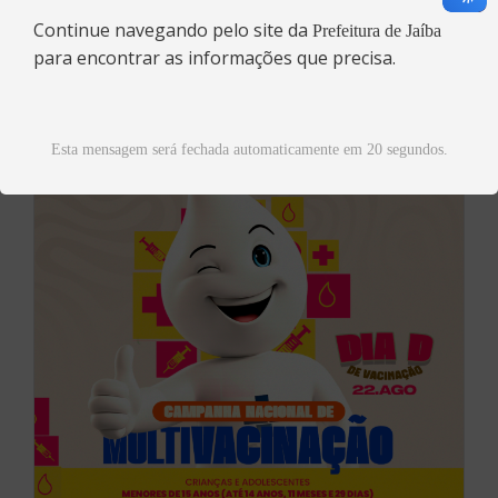
Saúde
Continue navegando pelo site da
Dia Nacional da Saúde
Prefeitura de Jaíba
para encontrar as informações que precisa.
Esta mensagem será fechada automaticamente em 20 segundos.