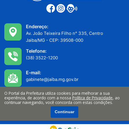
Endereço:
Av. João Teixeira Filho n° 335, Centro
Jaiba/MG - CEP: 39508-000
Telefone:
(38) 3522-1200
E-mail:
gabinete@jaíba.mg.gov.br
O Portal da Prefeitura utiliza cookies para melhorar a sua
Funcionamento:
experiência, de acordo com a nossa
Política de Privacidade
, ao
Atendimento ao público: 7h às 11h
continuar navegando, você concorda com estas condições.
Serviços internos: 13h às 17h
Continuar