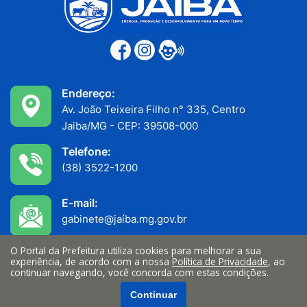
Endereço:
Av. João Teixeira Filho n° 335, Centro
Jaiba/MG - CEP: 39508-000
Telefone:
(38) 3522-1200
E-mail:
gabinete@jaíba.mg.gov.br
O Portal da Prefeitura utiliza cookies para melhorar a sua
Funcionamento:
experiência, de acordo com a nossa
Política de Privacidade
, ao
Atendimento ao público: 7h às 11h
continuar navegando, você concorda com estas condições.
Serviços internos: 13h às 17h
Continuar