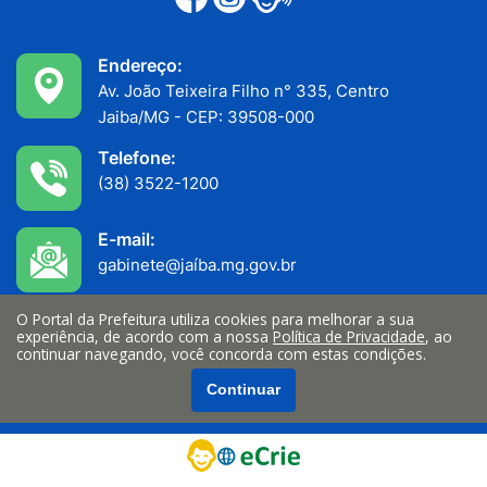
Endereço:
Av. João Teixeira Filho n° 335, Centro
Jaiba/MG - CEP: 39508-000
Telefone:
(38) 3522-1200
E-mail:
gabinete@jaíba.mg.gov.br
O Portal da Prefeitura utiliza cookies para melhorar a sua
Funcionamento:
experiência, de acordo com a nossa
Política de Privacidade
, ao
Atendimento ao público: 7h às 11h
continuar navegando, você concorda com estas condições.
Serviços internos: 13h às 17h
Continuar