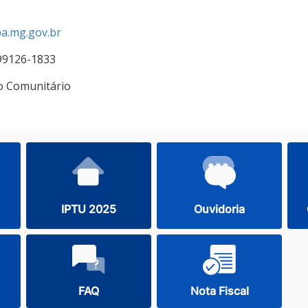
ba.mg.gov.br
99126-1833
o Comunitário
IPTU 2025
Ouvidoria
FAQ
Nota Fiscal