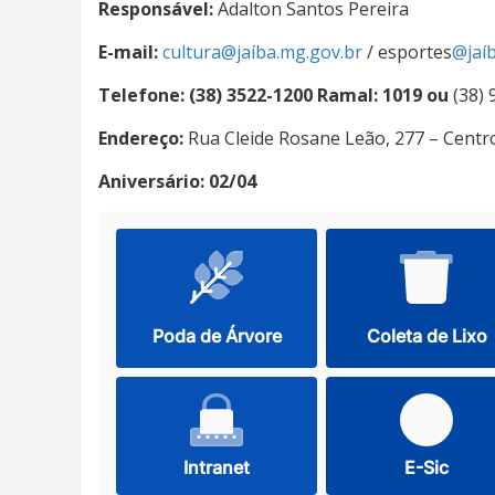
Responsável:
Adalton Santos Pereira
E-mail:
cultura@jaíba.mg.gov.br
/ esportes
@jaí
Telefone: (38) 3522-1200 Ramal: 1019 ou
(38) 
Endereço:
Rua Cleide Rosane Leão, 277 – Centr
Aniversário: 02/04
Poda de Árvore
Coleta de Lixo
Intranet
E-Sic