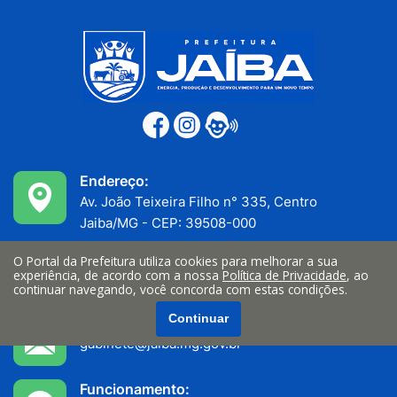
Endereço:
Av. João Teixeira Filho n° 335, Centro
Jaiba/MG - CEP: 39508-000
Telefone:
O Portal da Prefeitura utiliza cookies para melhorar a sua
experiência, de acordo com a nossa
Política de Privacidade
, ao
(38) 3522-1200
continuar navegando, você concorda com estas condições.
Continuar
E-mail:
gabinete@jaíba.mg.gov.br
Funcionamento: