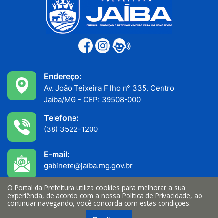
Endereço:
Av. João Teixeira Filho n° 335, Centro
Jaiba/MG - CEP: 39508-000
Telefone:
(38) 3522-1200
E-mail:
gabinete@jaíba.mg.gov.br
O Portal da Prefeitura utiliza cookies para melhorar a sua
Funcionamento:
experiência, de acordo com a nossa
Política de Privacidade
, ao
Atendimento ao público: 7h às 11h
continuar navegando, você concorda com estas condições.
Serviços internos: 13h às 17h