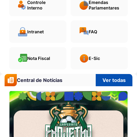
Controle
Emendas
Interno
Parlamentares
Intranet
FAQ
Nota Fiscal
E-Sic
Central de Notícias
Ver todas