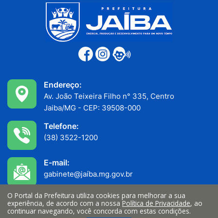
Endereço:
Av. João Teixeira Filho n° 335, Centro
Jaiba/MG - CEP: 39508-000
Telefone:
(38) 3522-1200
E-mail:
gabinete@jaíba.mg.gov.br
O Portal da Prefeitura utiliza cookies para melhorar a sua
Funcionamento:
experiência, de acordo com a nossa
Política de Privacidade
, ao
Atendimento ao público: 7h às 11h
continuar navegando, você concorda com estas condições.