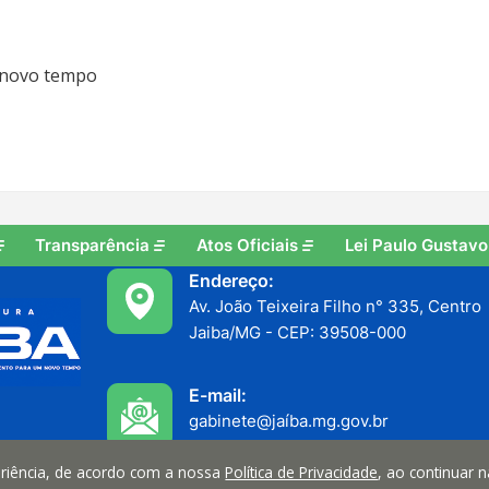
 novo tempo
Transparência
Atos Oficiais
Lei Paulo Gustavo
Endereço:
Av. João Teixeira Filho n° 335, Centro
Jaiba/MG - CEP: 39508-000
E-mail:
gabinete@jaíba.mg.gov.br
periência, de acordo com a nossa
Política de Privacidade
, ao continuar 