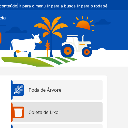
 conteúdo
Ir para o menu
Ir para a busca
Ir para o rodapé
cia
Poda de Árvore
Coleta de Lixo