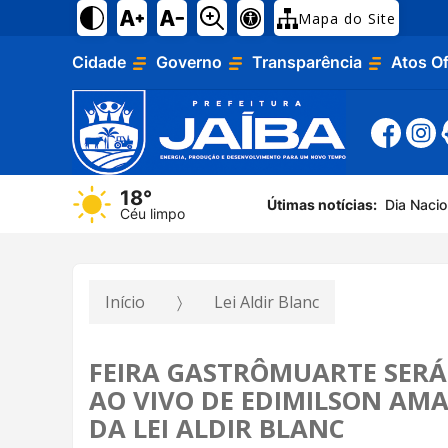
Mapa do Site
Cidade
Governo
Transparência
Atos Of
18°
Útimas notícias:
Dia Naci
Céu limpo
Início
Lei Aldir Blanc
FEIRA GASTRÔMUARTE SERÁ
AO VIVO DE EDIMILSON AMA
DA LEI ALDIR BLANC